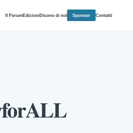
Il Forum
Edizioni
Dicono di noi
Sponsor
Contatti
yforALL